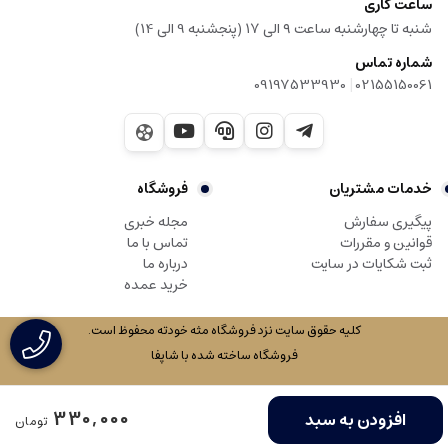
ساعت کاری
شنبه تا چهارشنبه ساعت ۹ الی ۱۷ (پنجشنبه 9 الی 14)
شماره تماس
|
09197533930
02155150061
خدمات مشتریان
فروشگاه
پیگیری سفارش
مجله خبری
قوانین و مقررات
تماس با ما
ثبت شکایات در سایت
درباره ما
خرید عمده
کلیه حقوق سایت نزد فروشگاه مثه خودته محفوظ است.
فروشگاه ساخته شده با شاپفا
330,000
افزودن به سبد
تومان