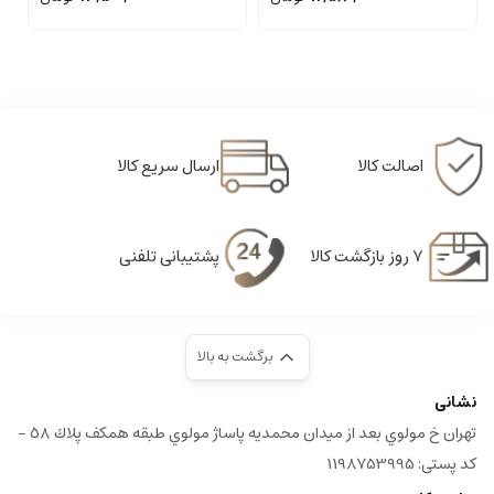
نگهداری:
روغن‌ها را در محیطی خشک و خنک نگهداری کنید تا از بروز
مشکلاتی مانند فاسد شدن جلوگیری شود.
در مجموع، روغن کلزای فرابکر یک گزینه ایده آل برای کسانی است که به دنبال یک
محصول طبیعی و مؤثر برای مراقبت از پوست خود هستند. با ترکیب خواص بی نظیر
آن، از جمله حفاظت، مرطوب کنندگی، پاکسازی و تقویت کننده، این روغن می تواند به
اصالت کالا
ارسال سریع کالا
نرمی، لطافت و سلامتی پوست کمک کند.
۷ روز بازگشت کالا
پشتیبانی تلفنی
برگشت به بالا
نشانی
تهران خ مولوي بعد از ميدان محمديه پاساژ مولوي طبقه همكف پلاك ٥٨ -
کد پستی: 1198753995