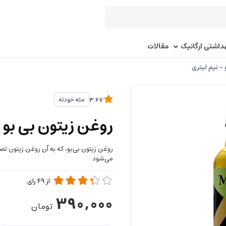
اشتی ارگانیک
مقالات
 - نیم لیتری
مثه خودته
3.67
روغن زیتون بی بو 
می‌شود
از
49
رای
390,000
تومان