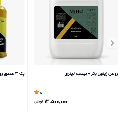
- مزایا و معایب
مزایا
بی‌بو بودن:
مناسب برای افرادی که از بوی طبیعی زیتون خوششان نم
نقطه دود بالا:
امکان استفاده در پخت و پز با حرارت بالا را فراهم می‌
طعم ملایم:
برای استفاده در غذاهایی که به طعم اصلی زیتون نیاز 
معایب
کاهش مواد مغذی:
فرآیند تصفیه ممکن است برخی از مزایای تغذیه
روغن زیتون بکر - بیست لیتری
پک ۳ عددی روغن زیتون بی بو یک لیتری
فرآیندهای شیمیایی:
استفاده از مواد شیمیایی در فرآیند تصفیه 
5
- نکات ایمنی و نگهداری
13,500,000
تومان
نگهداری:
روغن زیتون بی‌بو را در محفظه‌ای تاریک و خنک نگهداری ک
تاریخ انقضا:
به تاریخ انقضای روغن توجه کنید و پس از باز کردن درب
تداخل دارویی:
در صورت استفاده از این روغن به صورت مداوم و در 