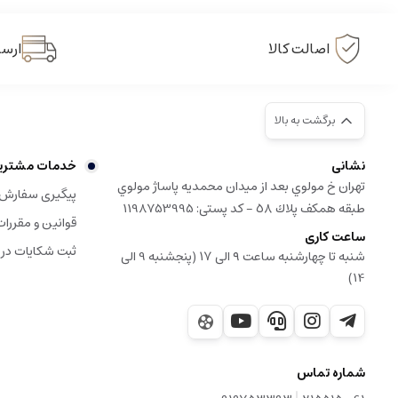
- نتیجه‌گیری
روغن زیتون بی‌بو
یک انتخاب مناسب برای افرادی است که به دنبال یک ر
اصالت کالا
ارسا
پخت و پز و قنادی
، به عنوان یک گزینه چندمنظوره در آشپزخانه‌ها شناخته م
برگشت به بالا
نشانی
خدمات مشتری
تهران خ مولوي بعد از ميدان محمديه پاساژ مولوي
پیگیری سفارش
طبقه همكف پلاك ٥٨ - کد پستی: 1198753995
قوانین و مقررات
ساعت کاری
ثبت شکایات در
شنبه تا چهارشنبه ساعت ۹ الی ۱۷ (پنجشنبه 9 الی
14)
شماره تماس