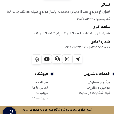
نشانی
تهران خ مولوي بعد از ميدان محمديه پاساژ مولوي طبقه همكف پلاك ٥٨ -
کد پستی: 1198753995
ساعت کاری
شنبه تا چهارشنبه ساعت ۹ الی ۱۷ (پنجشنبه 9 الی 14)
شماره تماس
|
09197533930
02155150061
خدمات مشتریان
فروشگاه
پیگیری سفارش
مجله خبری
قوانین و مقررات
تماس با ما
ثبت شکایات در سایت
درباره ما
خرید عمده
کلیه حقوق سایت نزد فروشگاه مثه خودته محفوظ است.