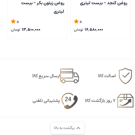
روغن کنجد - بیست لیتری
روغن زیتون بکر - بیست
ر
لیتری
ل
5
5
14,580,000
تومان
13,500,000
تومان
اصالت کالا
ارسال سریع کالا
۷ روز بازگشت کالا
پشتیبانی تلفنی
برگشت به بالا