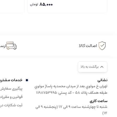
85,000
تومان
اصالت کالا
ارسا
برگشت به بالا
نشانی
خدمات مشتری
تهران خ مولوي بعد از ميدان محمديه پاساژ مولوي
پیگیری سفارش
طبقه همكف پلاك ٥٨ - کد پستی: 1198753995
قوانین و مقررات
ساعت کاری
ثبت شکایات در
شنبه تا چهارشنبه ساعت ۹ الی ۱۷ (پنجشنبه 9 الی
14)