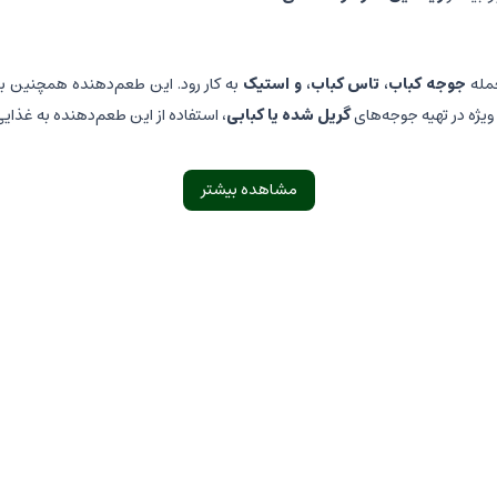
جمله
جوجه کباب، تاس کباب، و استیک
به کار رود. این طعم‌دهنده همچنین به 
ویژه در تهیه جوجه‌های
گریل شده یا کبابی
، استفاده از این طعم‌دهنده به غذایی
مشاهده بیشتر
 هر آشپزخانه است؛ چرا که به واسطه ترکیبات
اصلی و طبیعی
خود، قادر است که ه
طعم و عطری دلپذیر
به وعده‌های غذایی خود ببخشید و از
دورهمی‌ها و مهمان