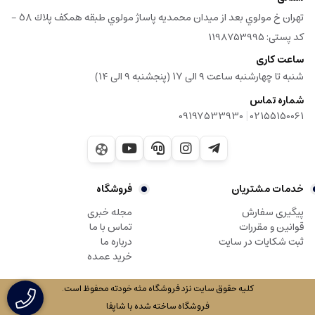
جلوگیری از جذب باکتری‌ها در زیرپوست کمک کند.
تهران خ مولوي بعد از ميدان محمديه پاساژ مولوي طبقه همكف پلاك ٥٨ -
کد پستی: 1198753995
در درمان‌های طبیعی:
این روغن به دلیل خواص درمانی‌اش در طب سنتی به عنوان یک درمان برای
ساعت کاری
مشکلات پوستی و تنفسی استفاده می‌شود.
شنبه تا چهارشنبه ساعت ۹ الی ۱۷ (پنجشنبه 9 الی 14)
شماره تماس
- نکات ایمنی و نگهداری
|
09197533930
02155150061
حساسیت:
قبل از استفاده از روغن خردل، مخصوصاً برای افرادی که پوست
حساسی دارند، بهتر است یک تست پچ انجام شود تا از عدم وجود حساسیت
مطمئن شوند.
خدمات مشتریان
فروشگاه
غیرمستقیم:
روغن را بر روی پوست خشک و تمیز اعمال کنید و از تماس آن با
پیگیری سفارش
مجله خبری
چشم‌ها خودداری کنید.
قوانین و مقررات
تماس با ما
ثبت شکایات در سایت
درباره ما
نگهداری:
روغن خردل را در دمای اتاق و دور از نور مستقیم خورشید نگهداری
خرید عمده
کنید تا خواص آن حفظ شود.
کلیه حقوق سایت نزد فروشگاه مثه خودته محفوظ است.
نتیجه‌گیری
فروشگاه ساخته شده با شاپفا