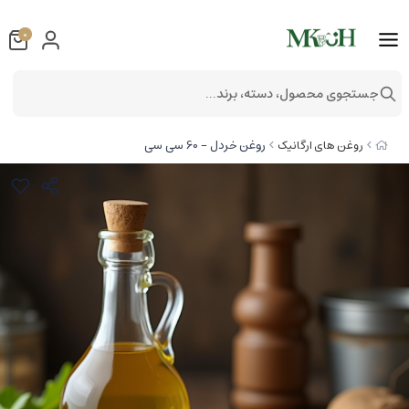
0
جستجوی محصول، دسته، برند...
روغن خردل - 60 سی سی
روغن های ارگانیک